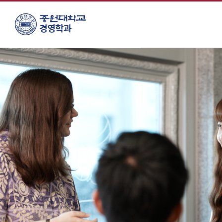
주
메
뉴
바
로
가
기
컨
텐
츠
바
로
가
기